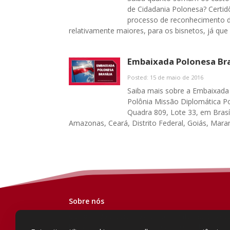
de Cidadania Polonesa? Certid
processo de reconhecimento d
relativamente maiores, para os bisnetos, já que
Embaixada Polonesa Bra
Posted: 15 de maio de 2016
Saiba mais sobre a Embaixada P
Polônia Missão Diplomática Po
Quadra 809, Lote 33, em Brasí
Amazonas, Ceará, Distrito Federal, Goiás, Maran
Sobre nós
Objetivando propiciar o alcance às informações so
Polonesa, quem pode tem direito e como fazer o r