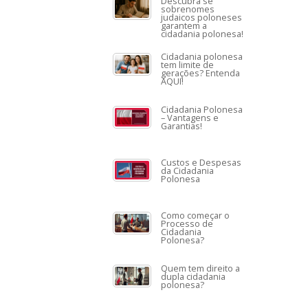
Descubra se
sobrenomes
judaicos poloneses
garantem a
cidadania polonesa!
Cidadania polonesa
tem limite de
gerações? Entenda
AQUI!
Cidadania Polonesa
– Vantagens e
Garantias!
Custos e Despesas
da Cidadania
Polonesa
Como começar o
Processo de
Cidadania
Polonesa?
Quem tem direito a
dupla cidadania
polonesa?