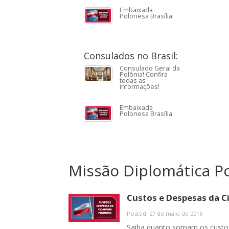
Embaixada
Polonesa Brasília
Consulados no Brasil:
Consulado Geral da
Polônia! Confira
todas as
informações!
Embaixada
Polonesa Brasília
Missão Diplomática P
Custos e Despesas da C
Posted: 27 de maio de 2016
Saiba quanto somam os custos