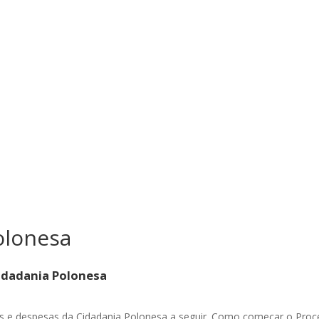
olonesa
idadania Polonesa
 e despesas da Cidadania Polonesa a seguir. Como começar o Proc